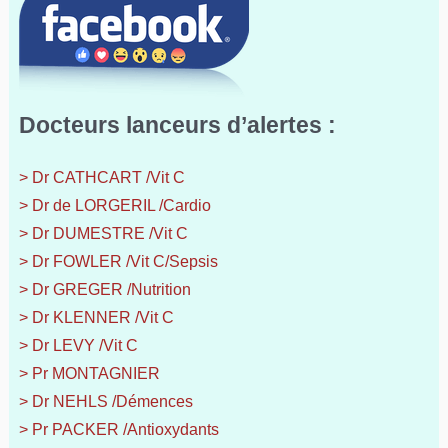
Docteurs lanceurs d’alertes :
> Dr CATHCART /Vit C
> Dr de LORGERIL /Cardio
> Dr DUMESTRE /Vit C
> Dr FOWLER /Vit C/Sepsis
> Dr GREGER /Nutrition
> Dr KLENNER /Vit C
> Dr LEVY /Vit C
> Pr MONTAGNIER
> Dr NEHLS /Démences
> Pr PACKER /Antioxydants