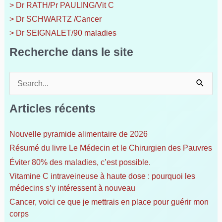
> Dr RATH/Pr PAULING/Vit C
> Dr SCHWARTZ /Cancer
> Dr SEIGNALET/90 maladies
Recherche dans le site
R
e
c
Articles récents
h
e
Nouvelle pyramide alimentaire de 2026
r
Résumé du livre Le Médecin et le Chirurgien des Pauvres
c
h
Éviter 80% des maladies, c’est possible.
e
Vitamine C intraveineuse à haute dose : pourquoi les
r
médecins s’y intéressent à nouveau
Cancer, voici ce que je mettrais en place pour guérir mon
:
corps