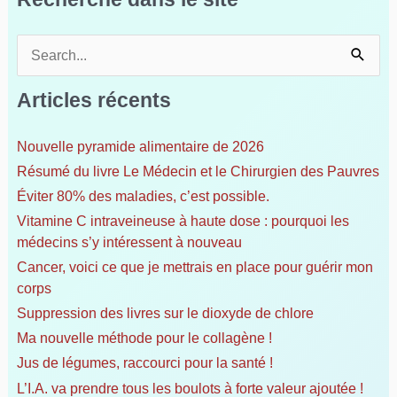
R
e
c
Articles récents
h
e
Nouvelle pyramide alimentaire de 2026
r
Résumé du livre Le Médecin et le Chirurgien des Pauvres
c
h
Éviter 80% des maladies, c’est possible.
e
Vitamine C intraveineuse à haute dose : pourquoi les
r
médecins s’y intéressent à nouveau
Cancer, voici ce que je mettrais en place pour guérir mon
:
corps
Suppression des livres sur le dioxyde de chlore
Ma nouvelle méthode pour le collagène !
Jus de légumes, raccourci pour la santé !
L’I.A. va prendre tous les boulots à forte valeur ajoutée !