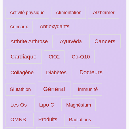
Alzheimer
Activité physique
Alimentation
Antioxydants
Animaux
Ayurvéda
Cancers
Arthrite Arthrose
Cardiaque
ClO2
Co-Q10
Docteurs
Collagène
Diabètes
Général
Immunité
Glutathion
Les Os
Lipo C
Magnésium
OMNS
Produits
Radiations