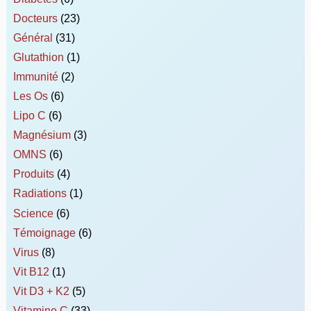
Docteurs
(23)
Général
(31)
Glutathion
(1)
Immunité
(2)
Les Os
(6)
Lipo C
(6)
Magnésium
(3)
OMNS
(6)
Produits
(4)
Radiations
(1)
Science
(6)
Témoignage
(6)
Virus
(8)
Vit B12
(1)
Vit D3 + K2
(5)
Vitamine C
(33)