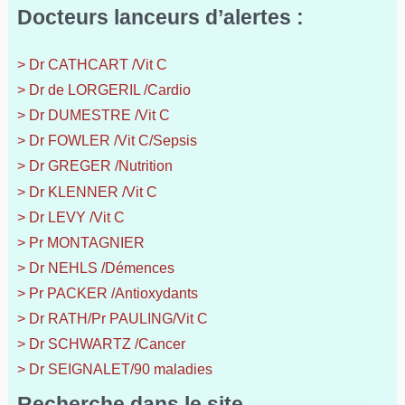
Docteurs lanceurs d’alertes :
> Dr CATHCART /Vit C
> Dr de LORGERIL /Cardio
> Dr DUMESTRE /Vit C
> Dr FOWLER /Vit C/Sepsis
> Dr GREGER /Nutrition
> Dr KLENNER /Vit C
> Dr LEVY /Vit C
> Pr MONTAGNIER
> Dr NEHLS /Démences
> Pr PACKER /Antioxydants
> Dr RATH/Pr PAULING/Vit C
> Dr SCHWARTZ /Cancer
> Dr SEIGNALET/90 maladies
Recherche dans le site