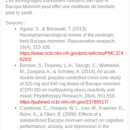
Ces témoignages individuels montrent bien que le
Bacopa Monnieri peut offrir une multitude de bienfaits
pour la santé.
Sources :
Aguiar, S., & Borowski, T. (2013).
Neuropharmacological review of the nootropic
herb Bacopa monnieri. Rejuvenation research,
16(4), 313-326.
https://www.ncbi.nlm.nih.gov/pmc/articles/PMC374
6283/
Benson, S., Downey, L. A., Stough, C., Wetherell,
M., Zangara, A., & Scholey, A. (2014). An acute,
double-blind, placebo-controlled cross-over study
of 320 mg and 640 mg doses of Bacopa monnieri
(CDRI 08) on multitasking stress reactivity and
mood. Phytotherapy Research, 28(4), 551-559.
https://pubmed.ncbi.nlm.nih.gov/23788517/
Calabrese, C., Gregory, W. L., Leo, M., Kraemer, D.,
Bone, K., & Oken, B. (2008). Effects of a
standardized Bacopa monnieri extract on cognitive
performance, anxiety, and depression in the