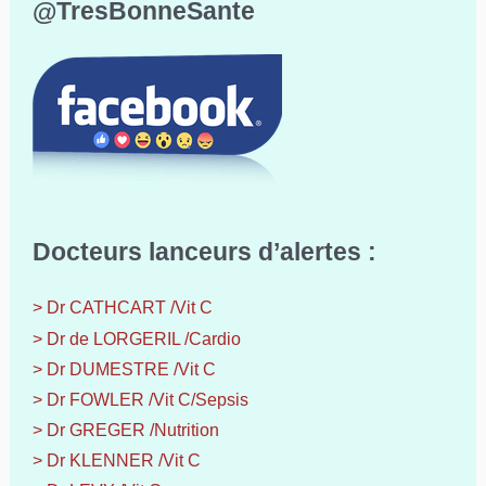
@TresBonneSante
Docteurs lanceurs d’alertes :
> Dr CATHCART /Vit C
> Dr de LORGERIL /Cardio
> Dr DUMESTRE /Vit C
> Dr FOWLER /Vit C/Sepsis
> Dr GREGER /Nutrition
> Dr KLENNER /Vit C