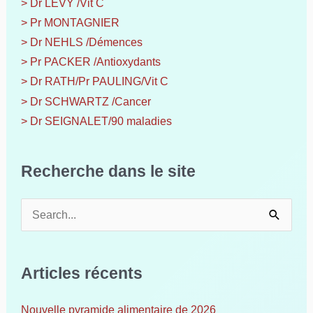
> Dr LEVY /Vit C
> Pr MONTAGNIER
> Dr NEHLS /Démences
> Pr PACKER /Antioxydants
> Dr RATH/Pr PAULING/Vit C
> Dr SCHWARTZ /Cancer
> Dr SEIGNALET/90 maladies
Recherche dans le site
R
e
c
h
Articles récents
e
r
c
Nouvelle pyramide alimentaire de 2026