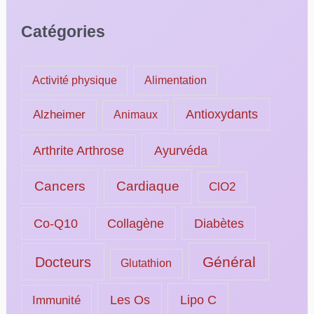
Catégories
Activité physique
Alimentation
Alzheimer
Antioxydants
Animaux
Ayurvéda
Arthrite Arthrose
Cancers
Cardiaque
ClO2
Collagène
Diabètes
Co-Q10
Général
Docteurs
Glutathion
Les Os
Lipo C
Immunité