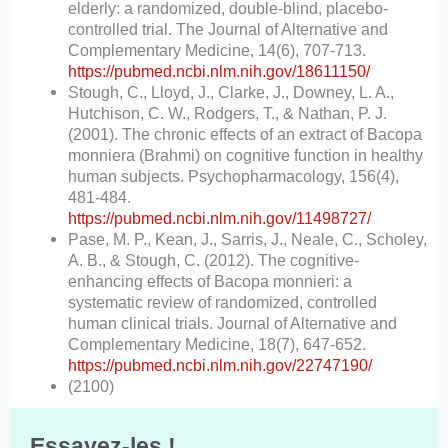
elderly: a randomized, double-blind, placebo-
controlled trial. The Journal of Alternative and
Complementary Medicine, 14(6), 707-713.
https://pubmed.ncbi.nlm.nih.gov/18611150/
Stough, C., Lloyd, J., Clarke, J., Downey, L. A.,
Hutchison, C. W., Rodgers, T., & Nathan, P. J.
(2001). The chronic effects of an extract of Bacopa
monniera (Brahmi) on cognitive function in healthy
human subjects. Psychopharmacology, 156(4),
481-484.
https://pubmed.ncbi.nlm.nih.gov/11498727/
Pase, M. P., Kean, J., Sarris, J., Neale, C., Scholey,
A. B., & Stough, C. (2012). The cognitive-
enhancing effects of Bacopa monnieri: a
systematic review of randomized, controlled
human clinical trials. Journal of Alternative and
Complementary Medicine, 18(7), 647-652.
https://pubmed.ncbi.nlm.nih.gov/22747190/
(2100)
Essayez-les !