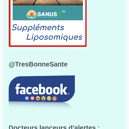
@TresBonneSante
Docteurs lanceurs d’alertes :