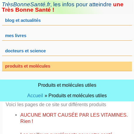
Aller
TrèsBonneSanté.fr
,
les infos pour atteindre
une
au
Très Bonne Santé !
contenu
blog et actualités
mes livres
docteurs et science
produits et molécules
Produits et molécules utiles
Accueil
Produits et molécules utiles
Voici les pages de ce site sur différents produits
AUCUNE MORT CAUSÉE PAR LES VITAMINES.
Rien !