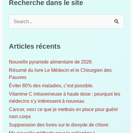
Recherche dans le site
R
e
c
h
Articles récents
e
r
c
Nouvelle pyramide alimentaire de 2026
h
Résumé du livre Le Médecin et le Chirurgien des
e
Pauvres
r
Éviter 80% des maladies, c’est possible.
Vitamine C intraveineuse à haute dose : pourquoi les
:
médecins s’y intéressent à nouveau
Cancer, voici ce que je mettrais en place pour guérir
mon corps
Suppression des livres sur le dioxyde de chlore