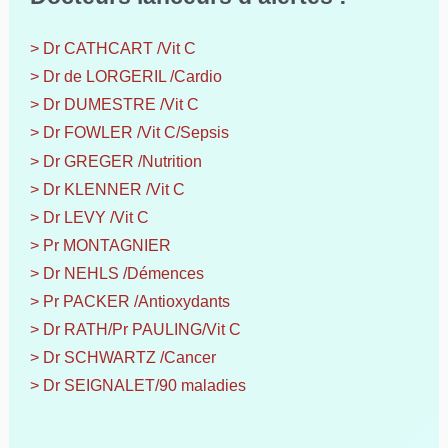
> Dr CATHCART /Vit C
> Dr de LORGERIL /Cardio
> Dr DUMESTRE /Vit C
> Dr FOWLER /Vit C/Sepsis
> Dr GREGER /Nutrition
> Dr KLENNER /Vit C
> Dr LEVY /Vit C
> Pr MONTAGNIER
> Dr NEHLS /Démences
> Pr PACKER /Antioxydants
> Dr RATH/Pr PAULING/Vit C
> Dr SCHWARTZ /Cancer
> Dr SEIGNALET/90 maladies