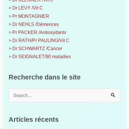
> Dr LEVY /Vit C
> Pr MONTAGNIER
> Dr NEHLS /Démences
> Pr PACKER /Antioxydants
> Dr RATH/Pr PAULING/Vit C
> Dr SCHWARTZ /Cancer
> Dr SEIGNALET/90 maladies
Recherche dans le site
R
e
c
h
Articles récents
e
r