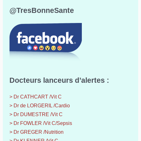
@TresBonneSante
Docteurs lanceurs d’alertes :
> Dr CATHCART /Vit C
> Dr de LORGERIL /Cardio
> Dr DUMESTRE /Vit C
> Dr FOWLER /Vit C/Sepsis
> Dr GREGER /Nutrition
> Dr KLENNER /Vit C