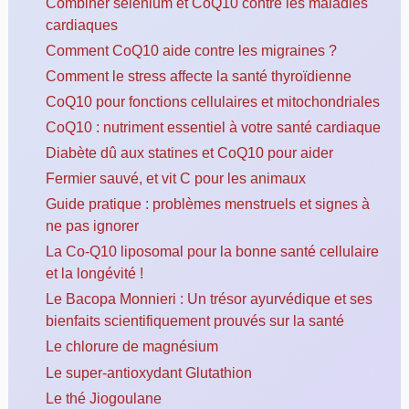
Combiner sélénium et CoQ10 contre les maladies
cardiaques
Comment CoQ10 aide contre les migraines ?
Comment le stress affecte la santé thyroïdienne
CoQ10 pour fonctions cellulaires et mitochondriales
CoQ10 : nutriment essentiel à votre santé cardiaque
Diabète dû aux statines et CoQ10 pour aider
Fermier sauvé, et vit C pour les animaux
Guide pratique : problèmes menstruels et signes à
ne pas ignorer
La Co-Q10 liposomal pour la bonne santé cellulaire
et la longévité !
Le Bacopa Monnieri : Un trésor ayurvédique et ses
bienfaits scientifiquement prouvés sur la santé
Le chlorure de magnésium
Le super-antioxydant Glutathion
Le thé Jiogoulane