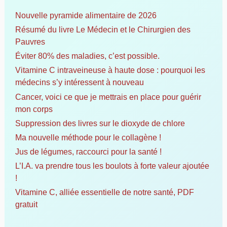
r
c
Nouvelle pyramide alimentaire de 2026
h
Résumé du livre Le Médecin et le Chirurgien des
e
Pauvres
r
Éviter 80% des maladies, c’est possible.
Vitamine C intraveineuse à haute dose : pourquoi les
:
médecins s’y intéressent à nouveau
Cancer, voici ce que je mettrais en place pour guérir
mon corps
Suppression des livres sur le dioxyde de chlore
Ma nouvelle méthode pour le collagène !
Jus de légumes, raccourci pour la santé !
L’I.A. va prendre tous les boulots à forte valeur ajoutée
!
Vitamine C, alliée essentielle de notre santé, PDF
gratuit