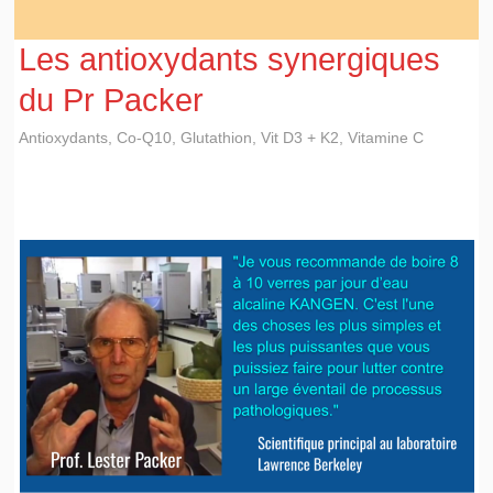
Les antioxydants synergiques
du Pr Packer
Antioxydants
,
Co-Q10
,
Glutathion
,
Vit D3 + K2
,
Vitamine C