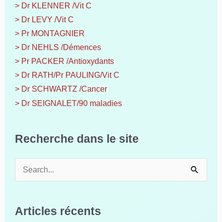
> Dr KLENNER /Vit C
> Dr LEVY /Vit C
> Pr MONTAGNIER
> Dr NEHLS /Démences
> Pr PACKER /Antioxydants
> Dr RATH/Pr PAULING/Vit C
> Dr SCHWARTZ /Cancer
> Dr SEIGNALET/90 maladies
Recherche dans le site
R
e
c
h
Articles récents
e