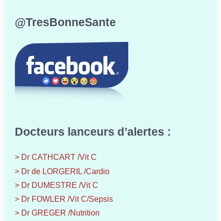
@TresBonneSante
Docteurs lanceurs d’alertes :
> Dr CATHCART /Vit C
> Dr de LORGERIL /Cardio
> Dr DUMESTRE /Vit C
> Dr FOWLER /Vit C/Sepsis
> Dr GREGER /Nutrition