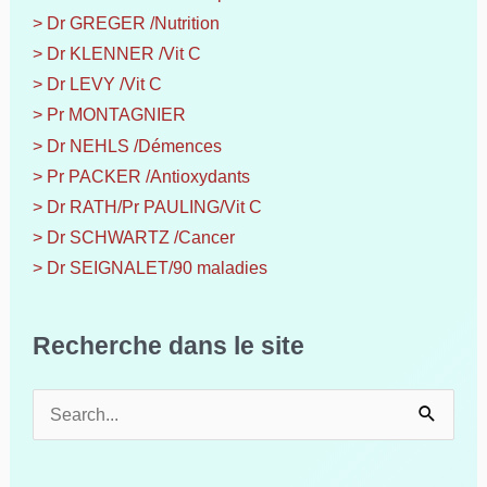
> Dr GREGER /Nutrition
> Dr KLENNER /Vit C
> Dr LEVY /Vit C
> Pr MONTAGNIER
> Dr NEHLS /Démences
> Pr PACKER /Antioxydants
> Dr RATH/Pr PAULING/Vit C
> Dr SCHWARTZ /Cancer
> Dr SEIGNALET/90 maladies
Recherche dans le site
R
e
c
h