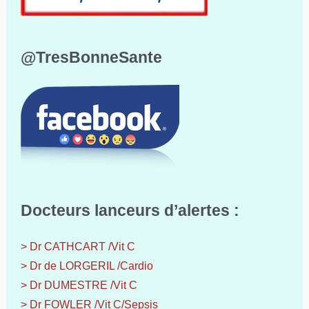
@TresBonneSante
Docteurs lanceurs d’alertes :
> Dr CATHCART /Vit C
> Dr de LORGERIL /Cardio
> Dr DUMESTRE /Vit C
> Dr FOWLER /Vit C/Sepsis