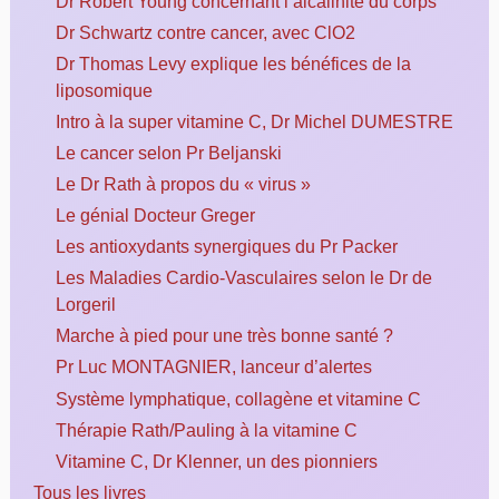
Dr Robert Young concernant l’alcalinité du corps
Dr Schwartz contre cancer, avec ClO2
Dr Thomas Levy explique les bénéfices de la
liposomique
Intro à la super vitamine C, Dr Michel DUMESTRE
Le cancer selon Pr Beljanski
Le Dr Rath à propos du « virus »
Le génial Docteur Greger
Les antioxydants synergiques du Pr Packer
Les Maladies Cardio-Vasculaires selon le Dr de
Lorgeril
Marche à pied pour une très bonne santé ?
Pr Luc MONTAGNIER, lanceur d’alertes
Système lymphatique, collagène et vitamine C
Thérapie Rath/Pauling à la vitamine C
Vitamine C, Dr Klenner, un des pionniers
Tous les livres