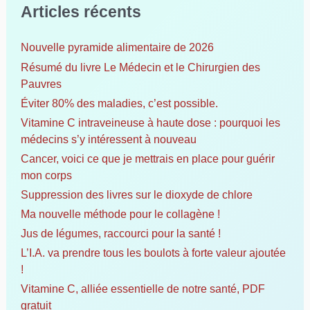
Articles récents
e
r
c
Nouvelle pyramide alimentaire de 2026
h
Résumé du livre Le Médecin et le Chirurgien des
e
Pauvres
r
Éviter 80% des maladies, c’est possible.
Vitamine C intraveineuse à haute dose : pourquoi les
:
médecins s’y intéressent à nouveau
Cancer, voici ce que je mettrais en place pour guérir
mon corps
Suppression des livres sur le dioxyde de chlore
Ma nouvelle méthode pour le collagène !
Jus de légumes, raccourci pour la santé !
L’I.A. va prendre tous les boulots à forte valeur ajoutée
!
Vitamine C, alliée essentielle de notre santé, PDF
gratuit