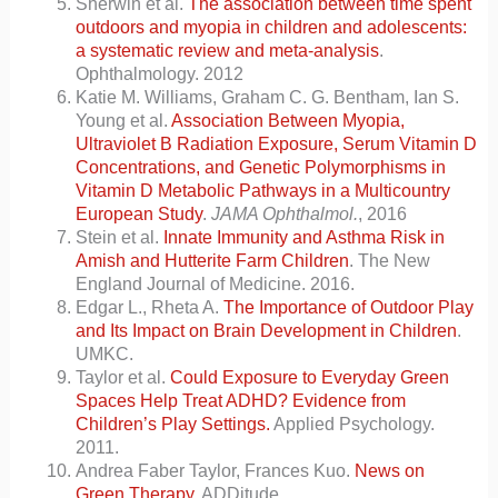
Sherwin et al.
The association between time spent
outdoors and myopia in children and adolescents:
a systematic review and meta-analysis
.
Ophthalmology. 2012
Katie M. Williams, Graham C. G. Bentham, Ian S.
Young et al.
Association Between Myopia,
Ultraviolet B Radiation Exposure, Serum Vitamin D
Concentrations, and Genetic Polymorphisms in
Vitamin D Metabolic Pathways in a Multicountry
European Study
.
JAMA Ophthalmol.
, 2016
Stein et al.
Innate Immunity and Asthma Risk in
Amish and Hutterite Farm Children
. The New
England Journal of Medicine. 2016.
Edgar L., Rheta A.
The Importance of Outdoor Play
and Its Impact on Brain Development in Children
.
UMKC.
Taylor et al.
Could Exposure to Everyday Green
Spaces Help Treat ADHD? Evidence from
Children’s Play Settings.
Applied Psychology.
2011.
Andrea Faber Taylor, Frances Kuo.
News on
Green Therapy
. ADDitude