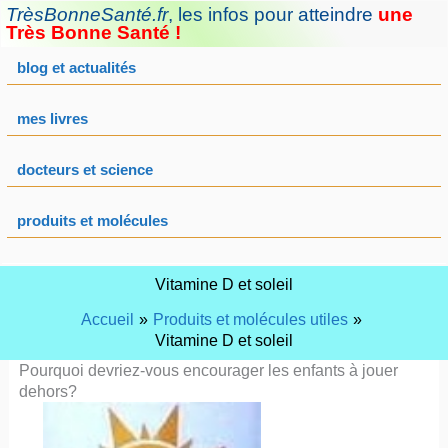
Aller
TrèsBonneSanté.fr
,
les infos pour atteindre
une
au
Très Bonne Santé !
contenu
blog et actualités
mes livres
docteurs et science
produits et molécules
Vitamine D et soleil
Accueil
Produits et molécules utiles
Vitamine D et soleil
Pourquoi devriez-vous encourager les enfants à jouer
dehors?