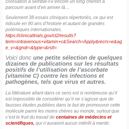
civilisation a semble-t-il encore un long chemin à
parcourir avant d’en arriver là…
Seulement 38 essais cliniques répertoriés, ce qui est
ridicule en 90 ans d’histoire et autant de grandes
polémiques internationales.
https://clinicaltrials.gov/ct2/results?
term=intravenous+vitamin+c&Search=Apply&recrs=e&ag
e_v=&gndr=&type=&rslt=
Voici donc
une petite sélection de quelques
dizaines de publications sur les résultats
positifs de l’utilisation de l’ascorbate
(vitamine C) contre les infections et
pathogènes, tels que virus et autres.
La littérature allant dans ce sens est si nombreuse qu’il
est impossible de considérer qu’il ne s’agisse que de
fausses études publiées dans le but de promouvoir cette
molécule parmi les moins chères au monde, surtout que
c’est le fruit du travail de
centaines de médecins et
scientifiques,
qui n’auraient aucun intérêt à mentir.