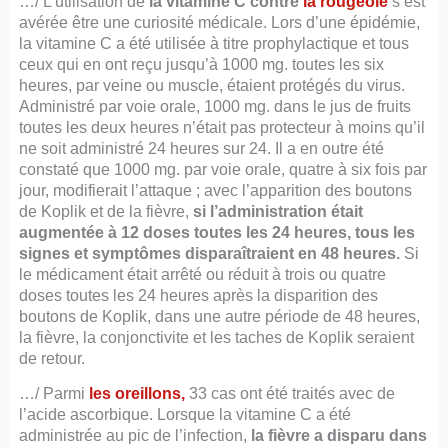
…/ L’utilisation de
la vitamine C contre
la rougeole
s’est
avérée être une curiosité médicale. Lors d’une épidémie,
la vitamine C a été utilisée à titre prophylactique et tous
ceux qui en ont reçu jusqu’à 1000 mg. toutes les six
heures, par veine ou muscle, étaient protégés du virus.
Administré par voie orale, 1000 mg. dans le jus de fruits
toutes les deux heures n’était pas protecteur à moins qu’il
ne soit administré 24 heures sur 24. Il a en outre été
constaté que 1000 mg. par voie orale, quatre à six fois par
jour, modifierait l’attaque ; avec l’apparition des boutons
de Koplik et de la fièvre,
si l’administration était
augmentée à 12 doses toutes les 24 heures, tous les
signes et symptômes disparaîtraient en 48 heures.
Si
le médicament était arrêté ou réduit à trois ou quatre
doses toutes les 24 heures après la disparition des
boutons de Koplik, dans une autre période de 48 heures,
la fièvre, la conjonctivite et les taches de Koplik seraient
de retour.
…/ Parmi
les oreillons,
33 cas ont été traités avec de
l’acide ascorbique. Lorsque la vitamine C a été
administrée au pic de l’infection,
la fièvre a disparu dans