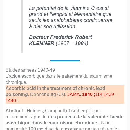
Le potentiel de la vitamine C est si
grand et l’emploi si élémentaire que
seuls les analphabètes continueront
à nier son utilisation.
Docteur Frederick Robert
KLENNER
(1907 – 1984)
Etudes années 1940-49
L’acide ascorbique dans le traitement du saturnisme
chronique.
Ascorbic acid in the treatment of chronic lead
poisoning.
Dannenburg A.M.
JAMA.
1940
;114:1439–
1440.
Abstrait :
Holmes, Campbell et Amberg [1] ont
récemment rapporté
des preuves de la valeur de l’acide
ascorbique dans le saturnisme chronique.
Ils ont
administré 100 mg d’acide ascorbique par jour à trente-