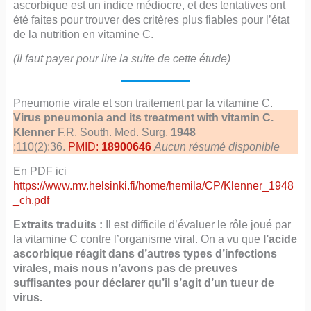
ascorbique est un indice médiocre, et des tentatives ont
été faites pour trouver des critères plus fiables pour l’état
de la nutrition en vitamine C.
(Il faut payer pour lire la suite de cette étude)
Pneumonie virale et son traitement par la vitamine C.
Virus pneumonia and its treatment with vitamin C.
Klenner
F.R. South. Med. Surg.
1948
;110(2):36.
PMID:
18900646
Aucun résumé disponible
En PDF ici
https://www.mv.helsinki.fi/home/hemila/CP/Klenner_1948
_ch.pdf
Extraits traduits :
Il est difficile d’évaluer le rôle joué par
la vitamine C contre l’organisme viral. On a vu que
l’acide
ascorbique réagit dans d’autres types d’infections
virales, mais nous n’avons pas de preuves
suffisantes pour déclarer qu’il s’agit d’un tueur de
virus.