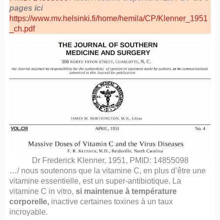
pages ici
https://www.mv.helsinki.fi/home/hemila/CP/Klenner_1951
_ch.pdf
Dr Frederick Klenner, 1951, PMID: 14855098
…/ nous soutenons que la vitamine C, en plus d’être une
vitamine essentielle, est un super-antibiotique. La
vitamine C in vitro,
si maintenue à température
corporelle,
inactive certaines toxines à un taux
incroyable.