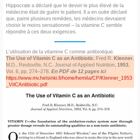
Hippocrate a déclaré que le devoir le plus élevé de la
médecine était de guérir le patient. Il a en outre déclaré
que, parmi plusieurs remèdes, les médecins devraient
choisir le moins sensationnel – la vitamine C semble
répondre à ces deux exigences.
L’utilisation de la vitamine C comme antibiotique.
The Use of Vitamin C as an Antibiotic.
Fred R.
Klenner
,
M.D., Reidsville, N.C. Journal of Applied Nutrition,
1953
,
Vol. 6, pp. 274–278.
En PDF de 12 pages ici
https://www.mv.helsinki.fi/home/hemila/CP/Klenner_1953
_VitCAntibiotic.pdf