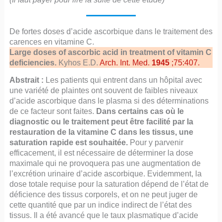
De fortes doses d’acide ascorbique dans le traitement des
carences en vitamine C.
Large doses of ascorbic acid in treatment of vitamin C
deficiencies.
Kyhos E.D.
Arch. Int. Med.
1945
;75:407.
Abstrait :
Les patients qui entrent dans un hôpital avec
une variété de plaintes ont souvent de faibles niveaux
d’acide ascorbique dans le plasma si des déterminations
de ce facteur sont faites.
Dans certains cas où le
diagnostic ou le traitement peut être facilité par la
restauration de la vitamine C dans les tissus, une
saturation rapide est souhaitée.
Pour y parvenir
efficacement, il est nécessaire de déterminer la dose
maximale qui ne provoquera pas une augmentation de
l’excrétion urinaire d’acide ascorbique. Evidemment, la
dose totale requise pour la saturation dépend de l’état de
déficience des tissus corporels, et on ne peut juger de
cette quantité que par un indice indirect de l’état des
tissus. Il a été avancé que le taux plasmatique d’acide