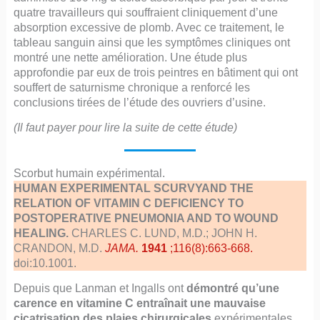
quatre travailleurs qui souffraient cliniquement d’une
absorption excessive de plomb. Avec ce traitement, le
tableau sanguin ainsi que les symptômes cliniques ont
montré une nette amélioration. Une étude plus
approfondie par eux de trois peintres en bâtiment qui ont
souffert de saturnisme chronique a renforcé les
conclusions tirées de l’étude des ouvriers d’usine.
(Il faut payer pour lire la suite de cette étude)
Scorbut humain expérimental.
HUMAN EXPERIMENTAL SCURVYAND THE
RELATION OF VITAMIN C DEFICIENCY TO
POSTOPERATIVE PNEUMONIA AND TO WOUND
HEALING.
CHARLES C. LUND, M.D.; JOHN H.
CRANDON, M.D.
JAMA.
1941
;116(8):663-668.
doi:10.1001.
Depuis que Lanman et Ingalls ont
démontré qu’une
carence en vitamine C entraînait une mauvaise
cicatrisation des plaies chirurgicales
expérimentales