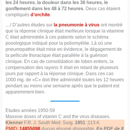
les 24 heures, la douleur dans les 36 heures, le
gonflement dans les 48 à 72 heures
. Deux cas étaient
compliqués
d’orchite
.
…/ D’autres études sur
la pneumonie à virus
ont montré
que la réponse clinique était meilleure lorsque la vitamine
C était administrée à ces patients selon le schéma
posologique indiqué pour la poliomyélite. Là où une
pneumopathie était mise en évidence, le dégagement de
la pellicule thoracique était parallèle à la guérison
clinique. En cas de consolidation de lobes entiers, la
compensation des rayons X était en retard de plusieurs
jours par rapport à la réponse clinique. Dans ces cas
1000 mg. de «C» doit être administré toutes les 12 heures
pendant au moins une semaine après que le patient est
apparemment bien.
Etudes années 1950-59
Massive doses of vitamin C and the virus diseases.
Klenner
F.R. J. South Med. Surg.
1951
;113:4.
PMID:
14855098
Aucun résumé disponible
.
En PDF de 8