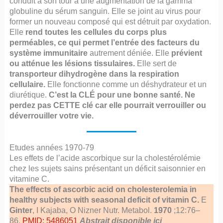
conduit à son tour à une augmentation de la gamma
globuline du sérum sanguin. Elle se joint au virus pour
former un nouveau composé qui est détruit par oxydation.
Elle
rend toutes les cellules du corps plus
perméables, ce qui permet l’entrée des facteurs du
système immunitaire
autrement déniée. Elle
prévient
ou atténue les lésions tissulaires.
Elle sert de
transporteur dihydrogène dans la respiration
cellulaire.
Elle fonctionne comme un déshydrateur et un
diurétique.
C’est la CLÉ pour une bonne santé. Ne
perdez pas CETTE clé car elle pourrait verrouiller ou
déverrouiller votre vie.
Etudes années 1970-79
Les effets de l’acide ascorbique sur la cholestérolémie
chez les sujets sains présentant un déficit saisonnier en
vitamine C.
The effects of ascorbic acid on cholesterolemia in
healthy subjects with seasonal deficit of vitamin C.
E
Ginter
, I Kajaba, O Nizner Nutr. Metabol.
1970
;12:76–
86.
PMID: 5486051
Abstrait disponible ici