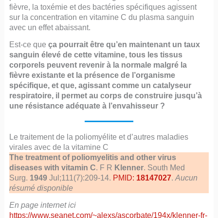
fièvre, la toxémie et des bactéries spécifiques agissent
sur la concentration en vitamine C du plasma sanguin
avec un effet abaissant.
Est-ce que
ça pourrait être qu’en maintenant un taux
sanguin élevé de cette vitamine, tous les tissus
corporels peuvent revenir à la normale malgré la
fièvre existante et la présence de l’organisme
spécifique, et que, agissant comme un catalyseur
respiratoire, il permet au corps de construire jusqu’à
une résistance adéquate à l’envahisseur ?
Le traitement de la poliomyélite et d’autres maladies
virales avec de la vitamine C
The treatment of poliomyelitis and other virus
diseases with vitamin C
. F R
Klenner
. South Med
Surg.
1949
Jul;111(7):209-14.
PMID:
18147027
.
Aucun
résumé disponible
En page internet ici
https://www.seanet.com/~alexs/ascorbate/194x/klenner-fr-