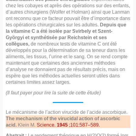
chez les cobayes et après des opérations sur des enfants,
d’autres chirurgiens (Wolfer et Holman) ainsi que Lanman
ont reconnu que ce facteur pouvait être d’importance dans
les opérations chirurgicales sur les adultes.
Depuis que
la vitamine C a été isolée par Svirbely et Szent-
Györgyi et synthétisée par Reichstein et ses
collègues,
de nombreux tests de vitamine C ont été
développés pour la détermination de sa teneur dans les
aliments, les tissus, l’urine et le sang. On se rend compte
maintenant que certaines des anciennes méthodes
d’analyse ne donnaient pas de résultats précis, mais on
espère que les méthodes actuelles seront utiles dans
certaines limites assez larges.
(Il faut payer pour lire la suite de cette étude)
Le mécanisme de l’action virucide de l’acide ascorbique.
The mechanism of the virucidal action of ascorbic
acid.
Klein M.
Science.
1945
;101:587–589.
Abstrait :
Le rendement théorique en H(2)O(2) formé lors