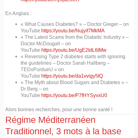
En Anglais :
« What Causes Diabetes? » – Doctor Greger – on
YouTube
https://youtu.be/Nujyif7MkMA
« The Latest Scams from the Diabetic Industry » –
Doctor McDougall – on
YouTube
https://youtu.be/UgE2IdL6tMw
« Reversing Type 2 diabetes starts with ignoring
the guidelines – Doctor Sarah Hallberg –
TEDxPurdueU » on
YouTube
https://youtu.be/da1vvigy5tQ
« The Myth about Blood Sugars and Diabetes » –
Dr Berg – on
YouTube
https://youtu.be/P7fHYSyvxU0
Alors bonnes recherches, pour une bonne santé !
Régime Méditerranéen
Traditionnel, 3 mots à la base