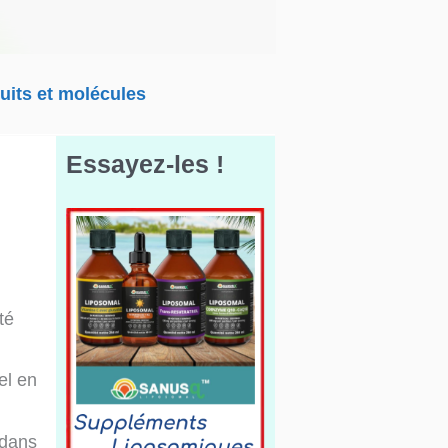
uits et molécules
Essayez-les !
té
el en
 dans