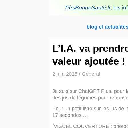
Aller
TrèsBonneSanté.fr
,
les in
au
contenu
blog et actualité
L’I.A. va prendr
valeur ajoutée !
2 juin 2025
/
Général
Je suis sur ChatGPT Plus, pour fai
des jus de légumes pour retrouve
Pour un petit livre sur les jus de 
17 secondes …
[VISUEL COUVERTURE : photograph