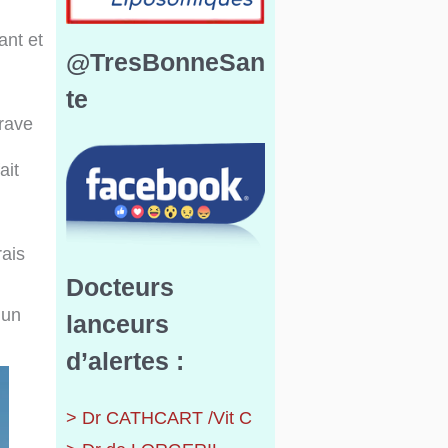
ant et
@TresBonneSan
te
erave
ait
rais
Docteurs
’un
lanceurs
d’alertes :
> Dr CATHCART /Vit C