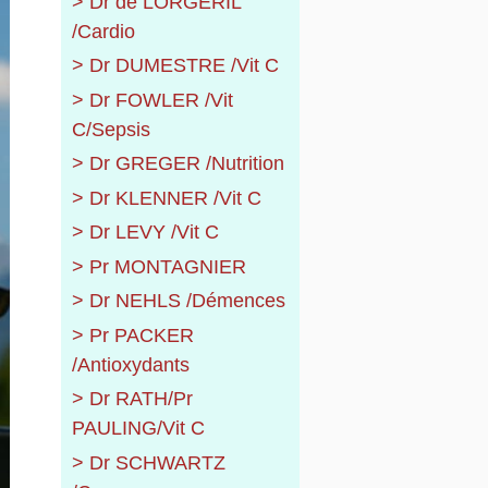
> Dr de LORGERIL
/Cardio
> Dr DUMESTRE /Vit C
> Dr FOWLER /Vit
C/Sepsis
> Dr GREGER /Nutrition
> Dr KLENNER /Vit C
> Dr LEVY /Vit C
> Pr MONTAGNIER
> Dr NEHLS /Démences
> Pr PACKER
/Antioxydants
> Dr RATH/Pr
PAULING/Vit C
> Dr SCHWARTZ