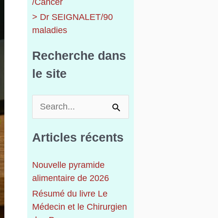
/Cancer
> Dr SEIGNALET/90
maladies
Recherche dans
le site
R
e
c
Articles récents
h
e
Nouvelle pyramide
r
alimentaire de 2026
c
h
Résumé du livre Le
e
Médecin et le Chirurgien