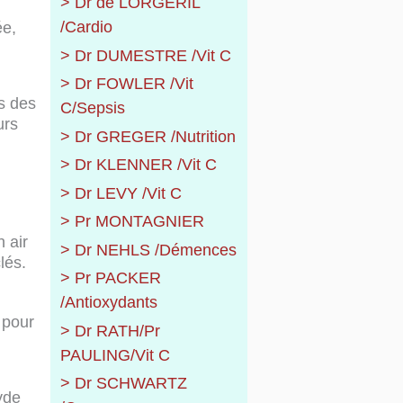
> Dr de LORGERIL
/Cardio
ée,
> Dr DUMESTRE /Vit C
> Dr FOWLER /Vit
ls des
C/Sepsis
urs
> Dr GREGER /Nutrition
> Dr KLENNER /Vit C
> Dr LEVY /Vit C
> Pr MONTAGNIER
 air
> Dr NEHLS /Démences
lés.
> Pr PACKER
/Antioxydants
 pour
> Dr RATH/Pr
PAULING/Vit C
> Dr SCHWARTZ
yde