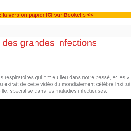
 la version papier ICI sur Bookelis <<
 des grandes infections
ns respiratoires qui ont eu lieu dans notre passé, et les v
 extrait de cette vidéo du mondialement célèbre Institut
ille, spécialisé dans les maladies infectieuses.