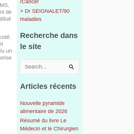
/Cancer
MMS,
> Dr SEIGNALET/90
 ni de
dilué
maladies
Recherche dans
coté.
el
le site
ulu un
porise
R
e
c
Articles récents
h
e
Nouvelle pyramide
r
alimentaire de 2026
c
h
Résumé du livre Le
e
Médecin et le Chirurgien