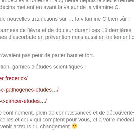
imbéciles a fortement augmenté depuis le siècle dernier
cins mettent en avant la valeur de la vitamine C.
r de nouvelles traductions sur … la vitamine C bien sûr !
ournées de fièvre et de douleur durant ces 18 dernières
es d’ascorbate en prévention mais aussi en traitement 
n’avaient pas peur de parler haut et fort.
ion, garnies d’études scientifiques :
er-frederick/
ne-c-pathogenes-etudes…/
ne-c-cancer-etudes…/
e confinement, plein de connaissances et de découvertes
à celles et ceux qui comptent pour vous, et à votre médec
devenir acteurs du changement