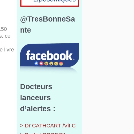
@TresBonneSa
nte
150
s, ce
t
e livre
Docteurs
lanceurs
d’alertes :
> Dr CATHCART /Vit C