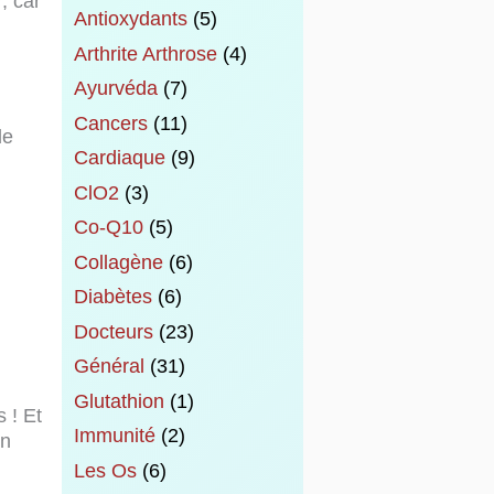
, car
Antioxydants
(5)
Arthrite Arthrose
(4)
Ayurvéda
(7)
Cancers
(11)
de
Cardiaque
(9)
ClO2
(3)
Co-Q10
(5)
Collagène
(6)
Diabètes
(6)
Docteurs
(23)
Général
(31)
Glutathion
(1)
 ! Et
Immunité
(2)
in
Les Os
(6)