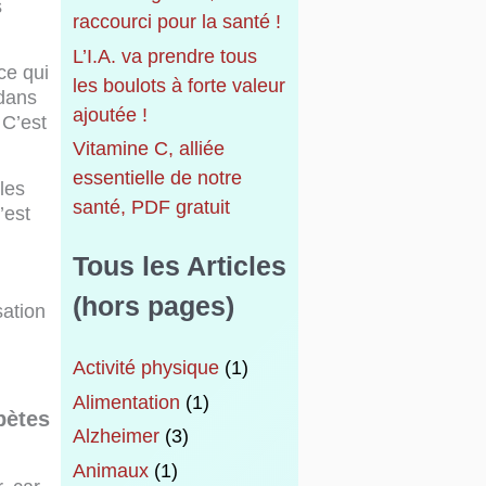
s
raccourci pour la santé !
L’I.A. va prendre tous
ce qui
les boulots à forte valeur
 dans
ajoutée !
 C’est
Vitamine C, alliée
essentielle de notre
 les
santé, PDF gratuit
’est
Tous les Articles
(hors pages)
sation
Activité physique
(1)
Alimentation
(1)
bètes
Alzheimer
(3)
Animaux
(1)