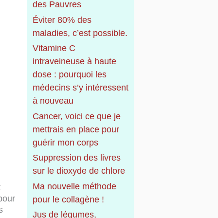
r
des Pauvres
Éviter 80% des
:
maladies, c’est possible.
Vitamine C
intraveineuse à haute
dose : pourquoi les
médecins s’y intéressent
à nouveau
Cancer, voici ce que je
mettrais en place pour
guérir mon corps
Suppression des livres
sur le dioxyde de chlore
Ma nouvelle méthode
t
pour
pour le collagène !
s
Jus de légumes,