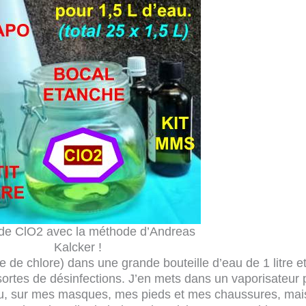
de ClO2 avec la méthode d’Andreas
Kalcker !
e de chlore) dans une grande bouteille d’eau de 1 litre e
 sortes de désinfections. J’en mets dans un vaporisateur 
eau, sur mes masques, mes pieds et mes chaussures, mai