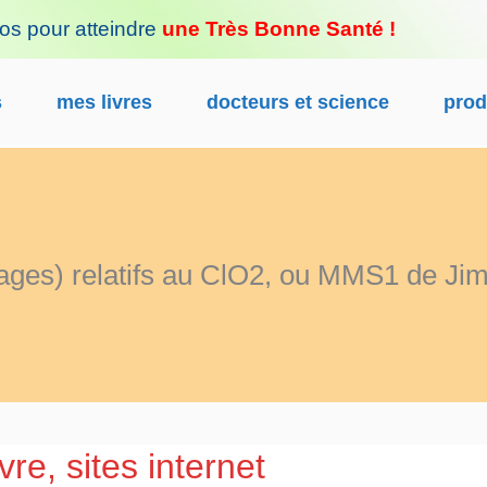
fos pour atteindre
une Très Bonne Santé !
s
mes livres
docteurs et science
prod
pages) relatifs au ClO2, ou MMS1 de Ji
re, sites internet