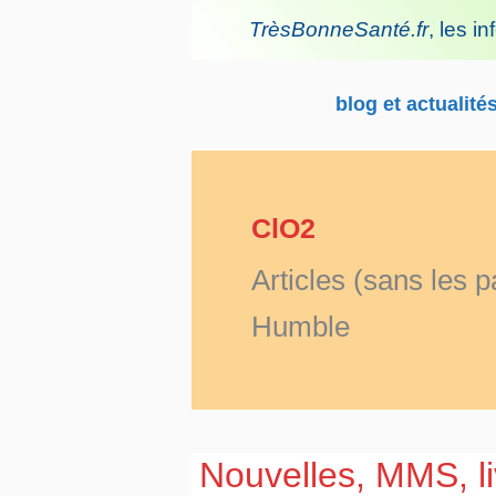
Aller
TrèsBonneSanté.fr
,
les in
au
contenu
blog et actualité
ClO2
Articles (sans les 
Humble
Nouvelles, MMS, liv