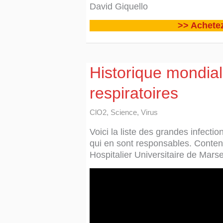
David Giquello
>> Achetez
Historique mondial
respiratoires
ClO2
,
Science
,
Virus
Voici la liste des grandes infectio
qui en sont responsables. Contenu
Hospitalier Universitaire de Marse