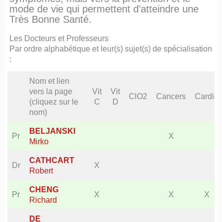
mode de vie qui permettent d’atteindre une
Très Bonne Santé.
Les Docteurs et Professeurs
Par ordre alphabétique et leur(s) sujet(s) de spécialisation
:
Nom et lien
vers la page
Vit
Vit
ClO2
Cancers
Cardio
(cliquez sur le
C
D
nom)
BELJANSKI
Pr
X
Mirko
CATHCART
Dr
X
Robert
CHENG
Pr
X
X
X
Richard
DE