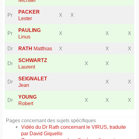
PACKER
Pr
X
X
Lester
PAULING
Pr
X
X
X
Linus
Dr
RATH
Matthias
X
X
X
SCHWARTZ
Dr
X
X
Laurent
SEIGNALET
Dr
X
X
Jean
YOUNG
Dr
X
X
X
Robert
Pages concernant des sujets spécifiques
Vidéo du Dr Rath concernant le VIRUS, traduite
par David Giquello