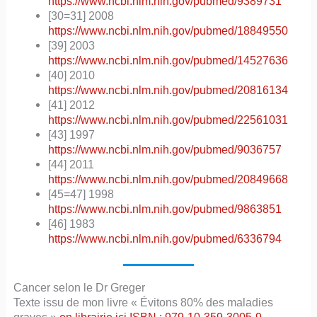
https://www.ncbi.nlm.nih.gov/pubmed/9389731
[30=31] 2008
https://www.ncbi.nlm.nih.gov/pubmed/18849550
[39] 2003
https://www.ncbi.nlm.nih.gov/pubmed/14527636
[40] 2010
https://www.ncbi.nlm.nih.gov/pubmed/20816134
[41] 2012
https://www.ncbi.nlm.nih.gov/pubmed/22561031
[43] 1997
https://www.ncbi.nlm.nih.gov/pubmed/9036757
[44] 2011
https://www.ncbi.nlm.nih.gov/pubmed/20849668
[45=47] 1998
https://www.ncbi.nlm.nih.gov/pubmed/9863851
[46] 1983
https://www.ncbi.nlm.nih.gov/pubmed/6336794
Cancer selon le Dr Greger
Texte issu de mon livre « Évitons 80% des maladies