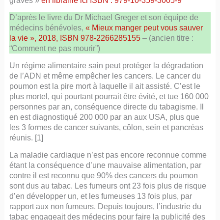
graves »
en librairie ici ISBN : 979-10-359-3005-9
D’après le livre du Dr Michael Greger et son équipe de
médecins bénévoles,
« Mieux manger peut vous sauver
la vie », 2018, ISBN 978-2266285155
– (ancien titre :
“Comment ne pas mourir”)
Un régime alimentaire sain peut protéger la dégradation
de l’ADN et même empêcher les cancers. Le cancer du
poumon est la pire mort à laquelle il ait assisté. C’est le
plus mortel, qui pourtant pourrait être évité, et tue 160 000
personnes par an, conséquence directe du tabagisme. Il
en est diagnostiqué 200 000 par an aux USA, plus que
les 3 formes de cancer suivants, côlon, sein et pancréas
réunis. [1]
La maladie cardiaque n’est pas encore reconnue comme
étant la conséquence d’une mauvaise alimentation, par
contre il est reconnu que 90% des cancers du poumon
sont dus au tabac. Les fumeurs ont 23 fois plus de risque
d’en développer un, et les fumeuses 13 fois plus, par
rapport aux non fumeurs. Depuis toujours, l’industrie du
tabac engageait des médecins pour faire la publicité des