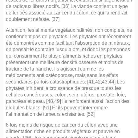
de radicaux libres nocifs. [36] La viande contient un type
de fer très associé au cancer du côlon, ce qui la rendrait
doublement néfaste. [37]
Attention, les aliments végétaux raffinés, non complets, ne
contiennent pas de phytates. Les phytates ont récemment
été démontrés comme facilitant l’absorption de minéraux,
on pensait le contraire jusqu’alors, et donc les personnes
qui consomment le plus d’aliments riches en phytates
présentent une meilleure densité osseuse et moins de
fracture de la hanche. Ils agissent comme les
médicaments anti ostéoporose, mais sans les effets
secondaires parfois catastrophiques. [41,42,43,44] Les
phytates inhibent la croissance de presque toutes les
cellules cancéreuses, colon, sein, utérus, prostate, foie,
pancréas et peau. [48,49] Ils renforcent aussi l’action des
globules blancs. [51] Et ils peuvent interrompre
l’alimentation de tumeurs existantes. [52]
8 fois moins de risque de cancer du côlon avec une
alimentation riche en produits végétaux et pauvre en
viande. [46] Un changement simple peut déjà faire