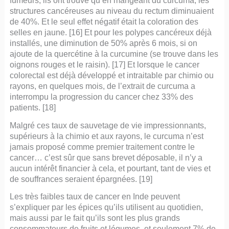
structures cancéreuses au niveau du rectum diminuaient
de 40%. Et le seul effet négatif était la coloration des
selles en jaune. [16] Et pour les polypes cancéreux déjà
installés, une diminution de 50% après 6 mois, si on
ajoute de la quercétine à la curcumine (se trouve dans les
oignons rouges et le raisin). [17] Et lorsque le cancer
colorectal est déjà développé et intraitable par chimio ou
rayons, en quelques mois, de l’extrait de curcuma a
interrompu la progression du cancer chez 33% des
patients. [18]
Malgré ces taux de sauvetage de vie impressionnants,
supérieurs à la chimio et aux rayons, le curcuma n’est
jamais proposé comme premier traitement contre le
cancer… c’est sûr que sans brevet déposable, il n’y a
aucun intérêt financier à cela, et pourtant, tant de vies et
de souffrances seraient épargnées. [19]
Les très faibles taux de cancer en Inde peuvent
s’expliquer par les épices qu’ils utilisent au quotidien,
mais aussi par le fait qu’ils sont les plus grands
consommateurs de fruits et légumes, et seulement 7% de