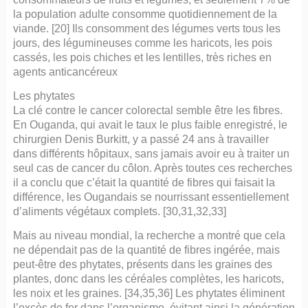
la population adulte consomme quotidiennement de la
viande. [20] Ils consomment des légumes verts tous les
jours, des légumineuses comme les haricots, les pois
cassés, les pois chiches et les lentilles, très riches en
agents anticancéreux
Les phytates
La clé contre le cancer colorectal semble être les fibres.
En Ouganda, qui avait le taux le plus faible enregistré, le
chirurgien Denis Burkitt, y a passé 24 ans à travailler
dans différents hôpitaux, sans jamais avoir eu à traiter un
seul cas de cancer du côlon. Après toutes ces recherches
il a conclu que c’était la quantité de fibres qui faisait la
différence, les Ougandais se nourrissant essentiellement
d’aliments végétaux complets. [30,31,32,33]
Mais au niveau mondial, la recherche a montré que cela
ne dépendait pas de la quantité de fibres ingérée, mais
peut-être des phytates, présents dans les graines des
plantes, donc dans les céréales complètes, les haricots,
les noix et les graines. [34,35,36] Les phytates éliminent
l’excès de fer dans l’organisme, évitant ainsi la génération