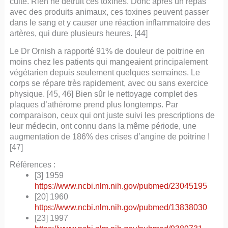
cuite. Rien ne détruit ces toxines. Donc après un repas
avec des produits animaux, ces toxines peuvent passer
dans le sang et y causer une réaction inflammatoire des
artères, qui dure plusieurs heures. [44]
Le Dr Ornish a rapporté 91% de douleur de poitrine en
moins chez les patients qui mangeaient principalement
végétarien depuis seulement quelques semaines. Le
corps se répare très rapidement, avec ou sans exercice
physique. [45, 46] Bien sûr le nettoyage complet des
plaques d’athérome prend plus longtemps. Par
comparaison, ceux qui ont juste suivi les prescriptions de
leur médecin, ont connu dans la même période, une
augmentation de 186% des crises d’angine de poitrine !
[47]
Références :
[3] 1959
https://www.ncbi.nlm.nih.gov/pubmed/23045195
[20] 1960
https://www.ncbi.nlm.nih.gov/pubmed/13838030
[23] 1997