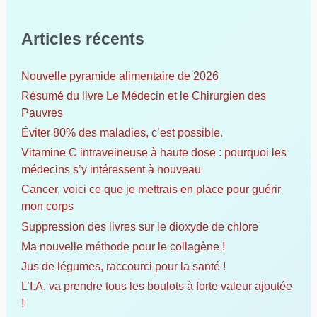
c
h
Articles récents
e
r
c
Nouvelle pyramide alimentaire de 2026
h
Résumé du livre Le Médecin et le Chirurgien des
e
Pauvres
r
Éviter 80% des maladies, c’est possible.
Vitamine C intraveineuse à haute dose : pourquoi les
:
médecins s’y intéressent à nouveau
Cancer, voici ce que je mettrais en place pour guérir
mon corps
Suppression des livres sur le dioxyde de chlore
Ma nouvelle méthode pour le collagène !
Jus de légumes, raccourci pour la santé !
L’I.A. va prendre tous les boulots à forte valeur ajoutée
!