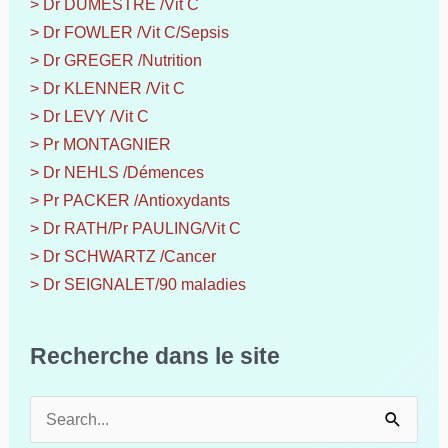
> Dr DUMESTRE /Vit C
> Dr FOWLER /Vit C/Sepsis
> Dr GREGER /Nutrition
> Dr KLENNER /Vit C
> Dr LEVY /Vit C
> Pr MONTAGNIER
> Dr NEHLS /Démences
> Pr PACKER /Antioxydants
> Dr RATH/Pr PAULING/Vit C
> Dr SCHWARTZ /Cancer
> Dr SEIGNALET/90 maladies
Recherche dans le site
R
e