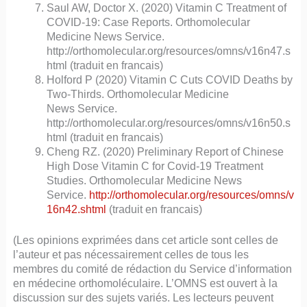
Saul AW, Doctor X. (2020) Vitamin C Treatment of
COVID-19: Case Reports. Orthomolecular
Medicine News Service.
http://orthomolecular.org/resources/omns/v16n47.s
html (traduit en francais)
Holford P (2020) Vitamin C Cuts COVID Deaths by
Two-Thirds. Orthomolecular Medicine
News Service.
http://orthomolecular.org/resources/omns/v16n50.s
html (traduit en francais)
Cheng RZ. (2020) Preliminary Report of Chinese
High Dose Vitamin C for Covid-19 Treatment
Studies. Orthomolecular Medicine News
Service.
http://orthomolecular.org/resources/omns/v
16n42.shtml
(traduit en francais)
(Les opinions exprimées dans cet article sont celles de
l’auteur et pas nécessairement celles de tous les
membres du comité de rédaction du Service d’information
en médecine orthomoléculaire. L’OMNS est ouvert à la
discussion sur des sujets variés. Les lecteurs peuvent