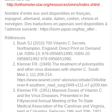
:
http://orthomolecular.org/resources/omns/index.shtml
.
Nombre d’entre eux sont disponibles en français,
espagnol, allemand, arabe, italien, coréen, chinois et
norvégien. Des traductions en japonais sont disponibles à
l’adresse suivante : https://isom-japan.org/top_after .
Références
Bush SJ (2010) 700 Vitamin C Secrets.
Northampton, England: Direct Print on Demand
Ltd. ISBN-13: 978-0956651990; ISBN-10:
0956651992 978-0956651990.
Klenner FR. (1949) The treatment of poliomyelitis
and other virus diseases with vitamin C. South
Med J, 111:209-214.
https://www.seanet.com/~alexs/ascorbate/194x/kle
nner-fr-southern_med_surg1949-v111-n7-p209.htm
Klenner FR. (1951) Massive Doses of Vitamin C
and the Virus Diseases. Presented in the
Fiftysecond Annual Meeting of the Tri-State
Medical Association of the Carolinas and Virginia,
held at Columbia, February 19th and 20th, 1951.