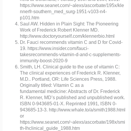
https://www.seanet.com/~alexs/ascorbate/195x/kle
nnerfr-southern_med_surg-1951-v103-n4-
p101.htm
Saul AW. Hidden in Plain Sight: The Pioneering
Work of Frederick Robert Klenner MD.
http://www.doctoryourself.com/klennerbio.html
Dr. Fauci recommends vitamin C and D for Covid-
19. https://www.insider.com/fauci-
takesrecommends-vitamin-d-and-c-supplements-
immunity-boost-2020-9
Smith, LH. Clinical guide to the use of vitamin C:
The clinical experiences of Frederick R. Klenner,
M.D.. Portland, OR: Life Sciences Press, 1988.
Originally titled: Vitamin C as a
fundamental medicine: Abstracts of Dr. Frederick
R. Klenner, MD’s published and unpublished work.
ISBN 0-943685-01-X. Reprinted 1991, ISBN 0-
943685-13-3. http://www.whale.to/a/smith1988.html
or
https://www.seanet.com/~alexs/ascorbate/198x/smi
th-lhclinical_guide_1988.htm