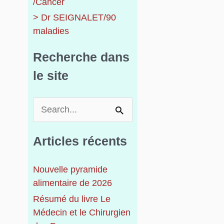
/Cancer
> Dr SEIGNALET/90
maladies
Recherche dans
le site
R
e
c
Articles récents
h
e
Nouvelle pyramide
r
alimentaire de 2026
c
h
Résumé du livre Le
e
Médecin et le Chirurgien