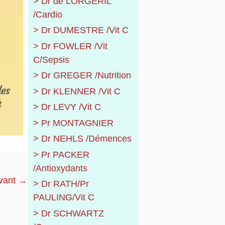
> Dr de LORGERIL
/Cardio
> Dr DUMESTRE /Vit C
> Dr FOWLER /Vit
C/Sepsis
> Dr GREGER /Nutrition
> Dr KLENNER /Vit C
> Dr LEVY /Vit C
> Pr MONTAGNIER
> Dr NEHLS /Démences
> Pr PACKER
/Antioxydants
ivant
→
> Dr RATH/Pr
PAULING/Vit C
> Dr SCHWARTZ