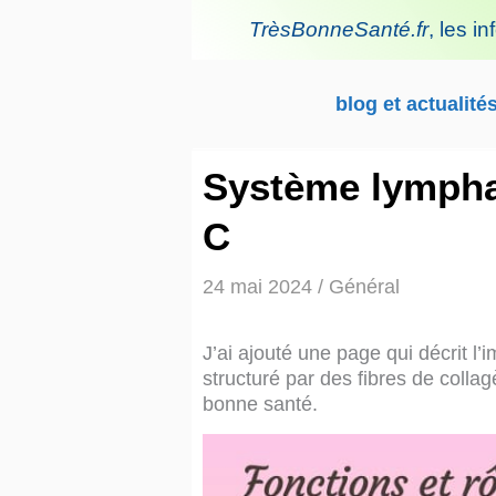
Aller
TrèsBonneSanté.fr
,
les in
au
contenu
blog et actualité
Système lymphat
C
24 mai 2024
/
Général
J’ai ajouté une page qui décrit l’
structuré par des fibres de colla
bonne santé.