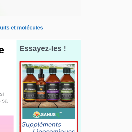
uits et molécules
e
Essayez-les !
si
s sa