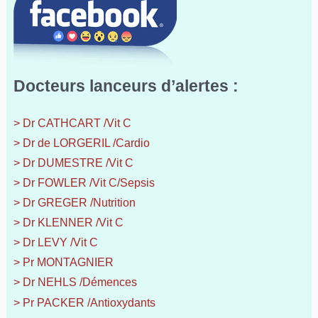
Docteurs lanceurs d’alertes :
> Dr CATHCART /Vit C
> Dr de LORGERIL /Cardio
> Dr DUMESTRE /Vit C
> Dr FOWLER /Vit C/Sepsis
> Dr GREGER /Nutrition
> Dr KLENNER /Vit C
> Dr LEVY /Vit C
> Pr MONTAGNIER
> Dr NEHLS /Démences
> Pr PACKER /Antioxydants