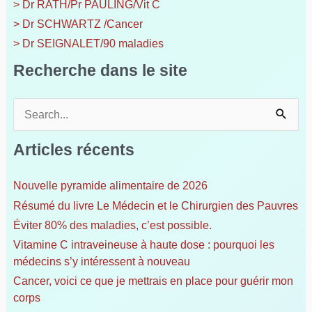
> Dr RATH/Pr PAULING/Vit C
> Dr SCHWARTZ /Cancer
> Dr SEIGNALET/90 maladies
Recherche dans le site
R
e
c
Articles récents
h
e
Nouvelle pyramide alimentaire de 2026
r
Résumé du livre Le Médecin et le Chirurgien des Pauvres
c
h
Éviter 80% des maladies, c’est possible.
e
Vitamine C intraveineuse à haute dose : pourquoi les
r
médecins s’y intéressent à nouveau
Cancer, voici ce que je mettrais en place pour guérir mon
:
corps