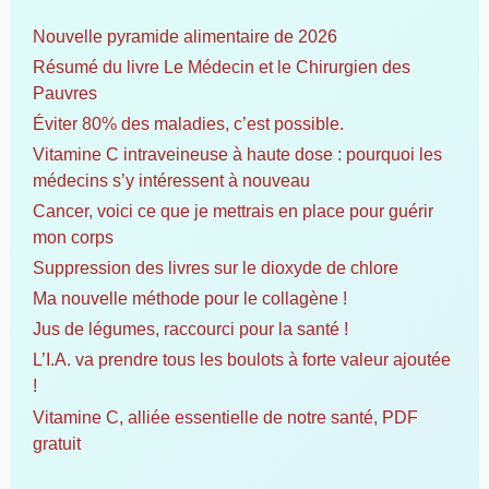
r
c
Nouvelle pyramide alimentaire de 2026
h
Résumé du livre Le Médecin et le Chirurgien des
e
Pauvres
r
Éviter 80% des maladies, c’est possible.
Vitamine C intraveineuse à haute dose : pourquoi les
:
médecins s’y intéressent à nouveau
Cancer, voici ce que je mettrais en place pour guérir
mon corps
Suppression des livres sur le dioxyde de chlore
Ma nouvelle méthode pour le collagène !
Jus de légumes, raccourci pour la santé !
L’I.A. va prendre tous les boulots à forte valeur ajoutée
!
Vitamine C, alliée essentielle de notre santé, PDF
gratuit