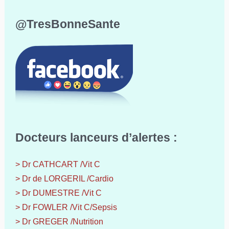
@TresBonneSante
Docteurs lanceurs d’alertes :
> Dr CATHCART /Vit C
> Dr de LORGERIL /Cardio
> Dr DUMESTRE /Vit C
> Dr FOWLER /Vit C/Sepsis
> Dr GREGER /Nutrition