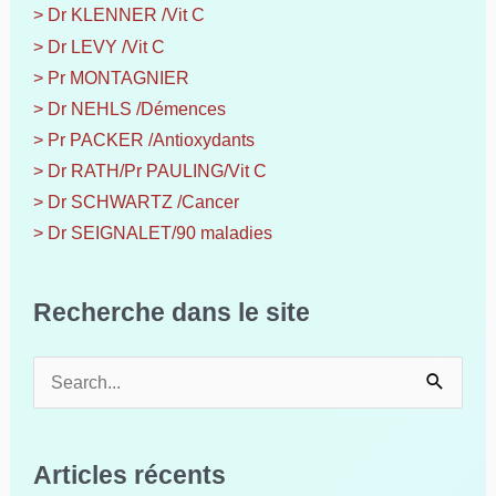
> Dr KLENNER /Vit C
> Dr LEVY /Vit C
> Pr MONTAGNIER
> Dr NEHLS /Démences
> Pr PACKER /Antioxydants
> Dr RATH/Pr PAULING/Vit C
> Dr SCHWARTZ /Cancer
> Dr SEIGNALET/90 maladies
Recherche dans le site
R
e
c
h
Articles récents
e