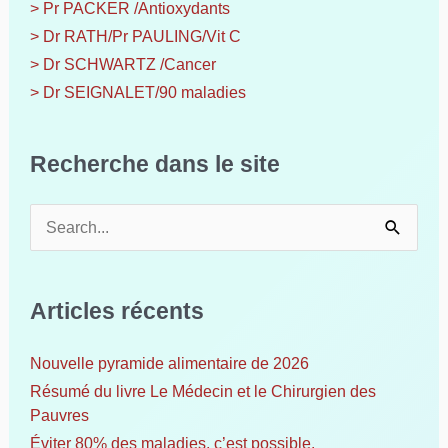
> Pr PACKER /Antioxydants
> Dr RATH/Pr PAULING/Vit C
> Dr SCHWARTZ /Cancer
> Dr SEIGNALET/90 maladies
Recherche dans le site
R
e
c
h
Articles récents
e
r
c
Nouvelle pyramide alimentaire de 2026
h
Résumé du livre Le Médecin et le Chirurgien des
e
Pauvres
r
Éviter 80% des maladies, c’est possible.