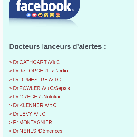
Docteurs lanceurs d’alertes :
> Dr CATHCART /Vit C
> Dr de LORGERIL /Cardio
> Dr DUMESTRE /Vit C
> Dr FOWLER /Vit C/Sepsis
> Dr GREGER /Nutrition
> Dr KLENNER /Vit C
> Dr LEVY /Vit C
> Pr MONTAGNIER
> Dr NEHLS /Démences