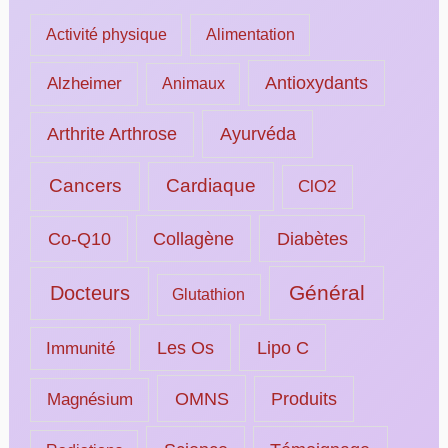
Activité physique
Alimentation
Alzheimer
Antioxydants
Animaux
Ayurvéda
Arthrite Arthrose
Cancers
Cardiaque
ClO2
Collagène
Diabètes
Co-Q10
Général
Docteurs
Glutathion
Les Os
Lipo C
Immunité
OMNS
Magnésium
Produits