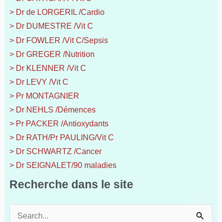
> Dr de LORGERIL /Cardio
> Dr DUMESTRE /Vit C
> Dr FOWLER /Vit C/Sepsis
> Dr GREGER /Nutrition
> Dr KLENNER /Vit C
> Dr LEVY /Vit C
> Pr MONTAGNIER
> Dr NEHLS /Démences
> Pr PACKER /Antioxydants
> Dr RATH/Pr PAULING/Vit C
> Dr SCHWARTZ /Cancer
> Dr SEIGNALET/90 maladies
Recherche dans le site
R
e