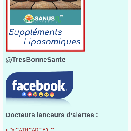
@TresBonneSante
Docteurs lanceurs d’alertes :
> Dr CATHCART /Vit C