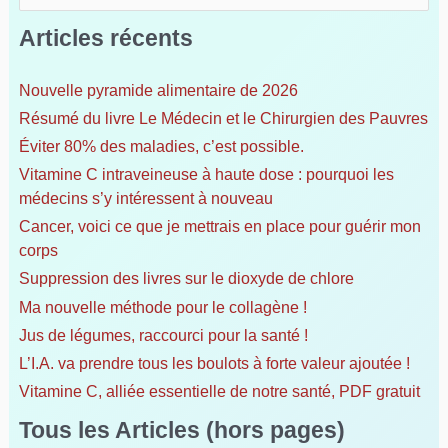
c
Articles récents
h
e
Nouvelle pyramide alimentaire de 2026
r
Résumé du livre Le Médecin et le Chirurgien des Pauvres
c
h
Éviter 80% des maladies, c’est possible.
e
Vitamine C intraveineuse à haute dose : pourquoi les
r
médecins s’y intéressent à nouveau
Cancer, voici ce que je mettrais en place pour guérir mon
:
corps
Suppression des livres sur le dioxyde de chlore
Ma nouvelle méthode pour le collagène !
Jus de légumes, raccourci pour la santé !
L’I.A. va prendre tous les boulots à forte valeur ajoutée !
Vitamine C, alliée essentielle de notre santé, PDF gratuit
Tous les Articles (hors pages)