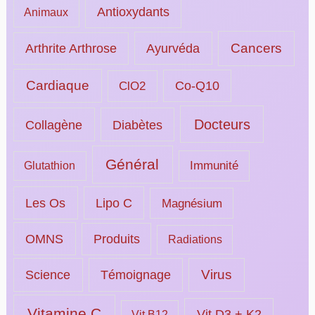
Antioxydants
Animaux
Ayurvéda
Cancers
Arthrite Arthrose
Cardiaque
ClO2
Co-Q10
Docteurs
Collagène
Diabètes
Général
Immunité
Glutathion
Les Os
Lipo C
Magnésium
OMNS
Produits
Radiations
Science
Témoignage
Virus
Vitamine C
Vit D3 + K2
Vit B12