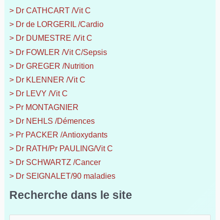
> Dr CATHCART /Vit C
> Dr de LORGERIL /Cardio
> Dr DUMESTRE /Vit C
> Dr FOWLER /Vit C/Sepsis
> Dr GREGER /Nutrition
> Dr KLENNER /Vit C
> Dr LEVY /Vit C
> Pr MONTAGNIER
> Dr NEHLS /Démences
> Pr PACKER /Antioxydants
> Dr RATH/Pr PAULING/Vit C
> Dr SCHWARTZ /Cancer
> Dr SEIGNALET/90 maladies
Recherche dans le site