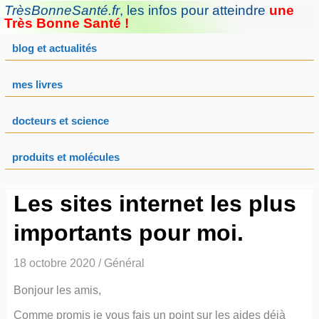
Aller
TrèsBonneSanté.fr
,
les infos pour atteindre
une
au
Très Bonne Santé !
contenu
blog et actualités
mes livres
docteurs et science
produits et molécules
Les sites internet les plus
importants pour moi.
18 octobre 2020
/
Général
Bonjour les amis,
Comme promis je vous fais un point sur les aides déjà