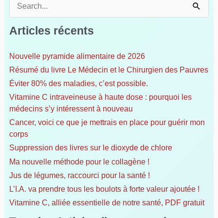
R
e
c
Articles récents
h
e
Nouvelle pyramide alimentaire de 2026
r
Résumé du livre Le Médecin et le Chirurgien des Pauvres
c
h
Éviter 80% des maladies, c’est possible.
e
Vitamine C intraveineuse à haute dose : pourquoi les
r
médecins s’y intéressent à nouveau
Cancer, voici ce que je mettrais en place pour guérir mon
:
corps
Suppression des livres sur le dioxyde de chlore
Ma nouvelle méthode pour le collagène !
Jus de légumes, raccourci pour la santé !
L’I.A. va prendre tous les boulots à forte valeur ajoutée !
Vitamine C, alliée essentielle de notre santé, PDF gratuit