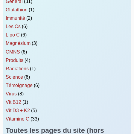
Général
(31)
Glutathion
(1)
Immunité
(2)
Les Os
(6)
Lipo C
(6)
Magnésium
(3)
OMNS
(6)
Produits
(4)
Radiations
(1)
Science
(6)
Témoignage
(6)
Virus
(8)
Vit B12
(1)
Vit D3 + K2
(5)
Vitamine C
(33)
Toutes les pages du site (hors