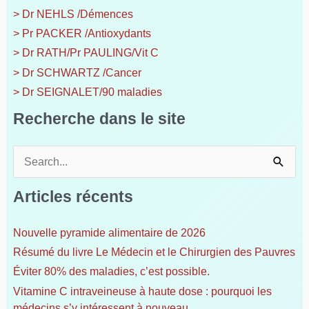
> Dr NEHLS /Démences
> Pr PACKER /Antioxydants
> Dr RATH/Pr PAULING/Vit C
> Dr SCHWARTZ /Cancer
> Dr SEIGNALET/90 maladies
Recherche dans le site
R
e
c
Articles récents
h
e
Nouvelle pyramide alimentaire de 2026
r
Résumé du livre Le Médecin et le Chirurgien des Pauvres
c
h
Éviter 80% des maladies, c’est possible.
e
Vitamine C intraveineuse à haute dose : pourquoi les
r
médecins s’y intéressent à nouveau