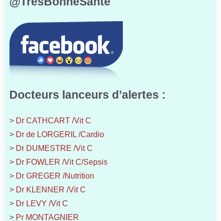
@TresBonneSante
Docteurs lanceurs d’alertes :
> Dr CATHCART /Vit C
> Dr de LORGERIL /Cardio
> Dr DUMESTRE /Vit C
> Dr FOWLER /Vit C/Sepsis
> Dr GREGER /Nutrition
> Dr KLENNER /Vit C
> Dr LEVY /Vit C
> Pr MONTAGNIER