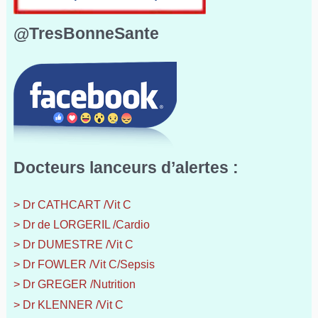
@TresBonneSante
Docteurs lanceurs d’alertes :
> Dr CATHCART /Vit C
> Dr de LORGERIL /Cardio
> Dr DUMESTRE /Vit C
> Dr FOWLER /Vit C/Sepsis
> Dr GREGER /Nutrition
> Dr KLENNER /Vit C