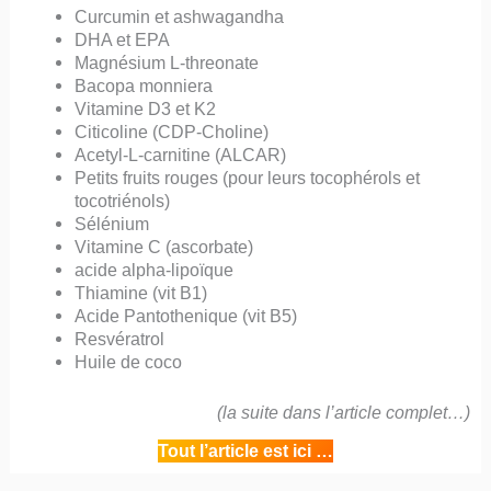
Curcumin et ashwagandha
DHA et EPA
Magnésium L-threonate
Bacopa monniera
Vitamine D3 et K2
Citicoline (CDP-Choline)
Acetyl-L-carnitine (ALCAR)
Petits fruits rouges (pour leurs tocophérols et
tocotriénols)
Sélénium
Vitamine C (ascorbate)
acide alpha-lipoïque
Thiamine (vit B1)
Acide Pantothenique (vit B5)
Resvératrol
Huile de coco
(la suite dans l’article complet…)
Tout l’article est ici …