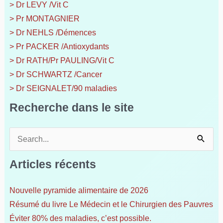
> Dr LEVY /Vit C
> Pr MONTAGNIER
> Dr NEHLS /Démences
> Pr PACKER /Antioxydants
> Dr RATH/Pr PAULING/Vit C
> Dr SCHWARTZ /Cancer
> Dr SEIGNALET/90 maladies
Recherche dans le site
R
e
c
Articles récents
h
e
Nouvelle pyramide alimentaire de 2026
r
Résumé du livre Le Médecin et le Chirurgien des Pauvres
c
h
Éviter 80% des maladies, c’est possible.