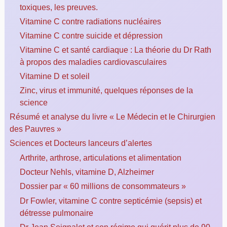
toxiques, les preuves.
Vitamine C contre radiations nucléaires
Vitamine C contre suicide et dépression
Vitamine C et santé cardiaque : La théorie du Dr Rath
à propos des maladies cardiovasculaires
Vitamine D et soleil
Zinc, virus et immunité, quelques réponses de la
science
Résumé et analyse du livre « Le Médecin et le Chirurgien
des Pauvres »
Sciences et Docteurs lanceurs d’alertes
Arthrite, arthrose, articulations et alimentation
Docteur Nehls, vitamine D, Alzheimer
Dossier par « 60 millions de consommateurs »
Dr Fowler, vitamine C contre septicémie (sepsis) et
détresse pulmonaire
Dr Jean Seignalet et son régime qui guérit plus de 90