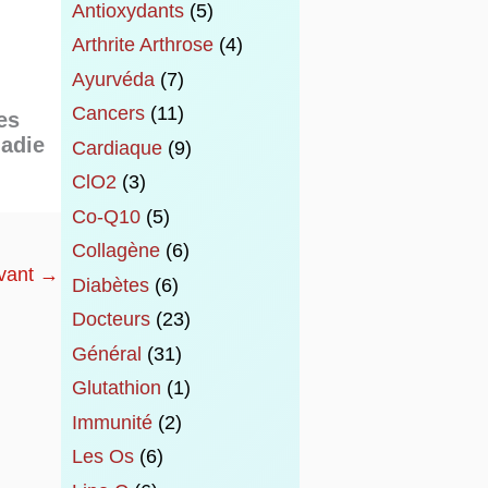
Antioxydants
(5)
Arthrite Arthrose
(4)
Ayurvéda
(7)
Cancers
(11)
es
ladie
Cardiaque
(9)
ClO2
(3)
Co-Q10
(5)
Collagène
(6)
ivant
→
Diabètes
(6)
Docteurs
(23)
Général
(31)
Glutathion
(1)
Immunité
(2)
Les Os
(6)