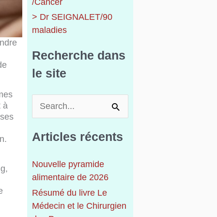
/Cancer
> Dr SEIGNALET/90
maladies
endre
Recherche dans
de
le site
 mes
R
 à
e
 ses
c
Articles récents
n.
h
e
Nouvelle pyramide
r
g,
alimentaire de 2026
c
e
h
Résumé du livre Le
e
Médecin et le Chirurgien