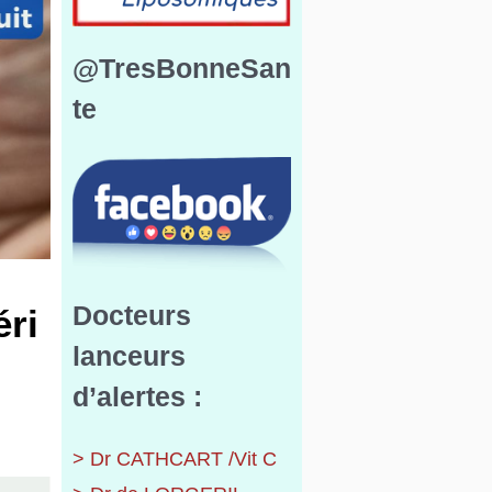
@TresBonneSan
te
Docteurs
éri
lanceurs
d’alertes :
> Dr CATHCART /Vit C