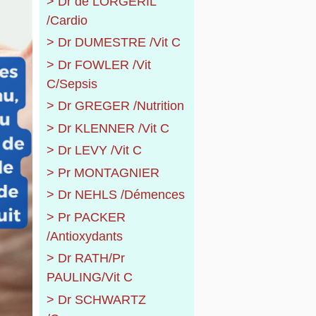
> Dr de LORGERIL
/Cardio
> Dr DUMESTRE /Vit C
> Dr FOWLER /Vit
C/Sepsis
> Dr GREGER /Nutrition
> Dr KLENNER /Vit C
> Dr LEVY /Vit C
> Pr MONTAGNIER
> Dr NEHLS /Démences
> Pr PACKER
/Antioxydants
> Dr RATH/Pr
PAULING/Vit C
> Dr SCHWARTZ