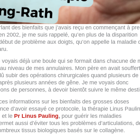
lant des bienfaits que j’avais reçu en commençant à pr
 2002, je me suis rappelé, qu’en plus de la disparition
début de problème aux doigts, qu’on appelle la maladie 
ru.
je voyais déjà une boule qui se formait dans chacune de
t au niveau de mes annulaires. Mon père en avait souffert
û subir des opérations chirurgicales quand plusieurs de
après plusieurs années de gêne. Je me voyais donc
ons de personnes, à devoir bientôt suivre le même desti
ces informations sur les bienfaits des grosses doses
ance d’avoir essayé ce protocole, la thérapie Linus Paulin
h
et le
Pr Linus Pauling
,
pour guérir les maladies
permet aussi d’éviter tous les problèmes d’articulations, d
ombreux tissus biologiques basés sur le collagène.