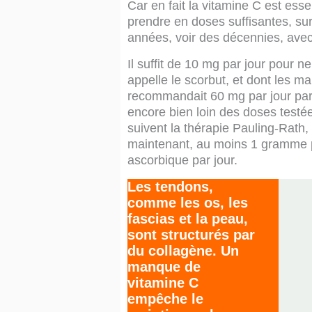
Car en fait la vitamine C est essen
prendre en doses suffisantes, su
années, voir des décennies, avec
Il suffit de 10 mg par jour pour 
appelle le scorbut, et dont les m
recommandait 60 mg par jour par 
encore bien loin des doses testée
suivent la thérapie Pauling-Rath,
maintenant, au moins 1 gramme p
ascorbique par jour.
Les tendons,
comme les os, les
fascias et la peau,
sont structurés par
du collagène. Un
manque de
vitamine C
empêche le