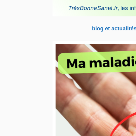
Aller
TrèsBonneSanté.fr
,
les in
au
contenu
blog et actualité