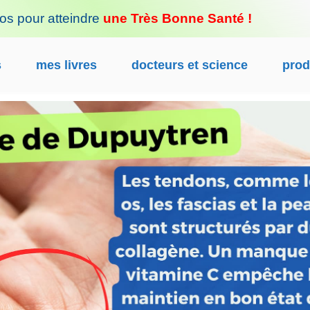
fos pour atteindre
une Très Bonne Santé !
s
mes livres
docteurs et science
prod