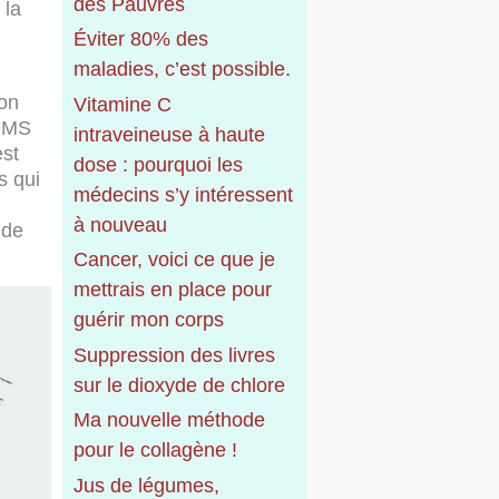
r
des Pauvres
 la
Éviter 80% des
:
maladies, c’est possible.
’on
Vitamine C
’OMS
intraveineuse à haute
est
dose : pourquoi les
s qui
médecins s’y intéressent
à nouveau
ide
Cancer, voici ce que je
mettrais en place pour
guérir mon corps
Suppression des livres
sur le dioxyde de chlore
Ma nouvelle méthode
pour le collagène !
Jus de légumes,