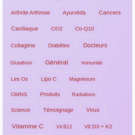
Ayurvéda
Cancers
Arthrite Arthrose
Cardiaque
ClO2
Co-Q10
Docteurs
Collagène
Diabètes
Général
Immunité
Glutathion
Les Os
Lipo C
Magnésium
OMNS
Produits
Radiations
Science
Témoignage
Virus
Vitamine C
Vit D3 + K2
Vit B12