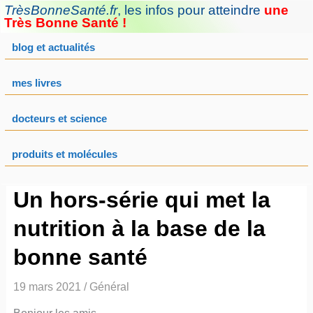
Aller
TrèsBonneSanté.fr
,
les infos pour atteindre
une
au
Très Bonne Santé !
contenu
blog et actualités
mes livres
docteurs et science
produits et molécules
Un hors-série qui met la
nutrition à la base de la
bonne santé
19 mars 2021
/
Général