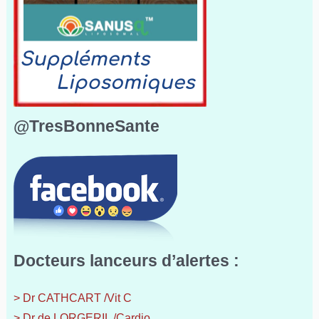
@TresBonneSante
Docteurs lanceurs d’alertes :
> Dr CATHCART /Vit C
> Dr de LORGERIL /Cardio