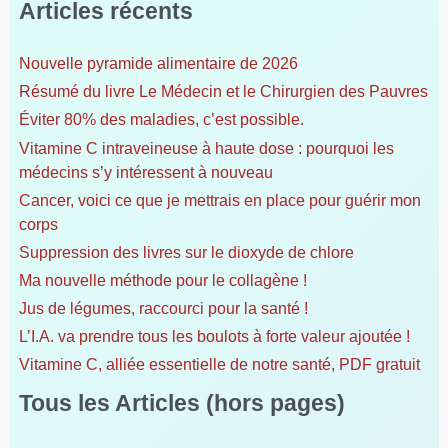
Articles récents
h
e
Nouvelle pyramide alimentaire de 2026
r
Résumé du livre Le Médecin et le Chirurgien des Pauvres
c
h
Éviter 80% des maladies, c’est possible.
e
Vitamine C intraveineuse à haute dose : pourquoi les
r
médecins s’y intéressent à nouveau
Cancer, voici ce que je mettrais en place pour guérir mon
:
corps
Suppression des livres sur le dioxyde de chlore
Ma nouvelle méthode pour le collagène !
Jus de légumes, raccourci pour la santé !
L’I.A. va prendre tous les boulots à forte valeur ajoutée !
Vitamine C, alliée essentielle de notre santé, PDF gratuit
Tous les Articles (hors pages)