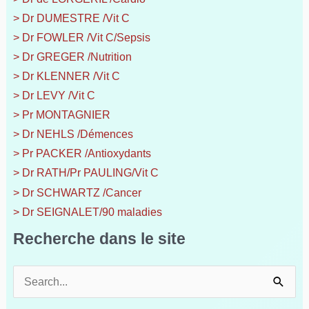
> Dr DUMESTRE /Vit C
> Dr FOWLER /Vit C/Sepsis
> Dr GREGER /Nutrition
> Dr KLENNER /Vit C
> Dr LEVY /Vit C
> Pr MONTAGNIER
> Dr NEHLS /Démences
> Pr PACKER /Antioxydants
> Dr RATH/Pr PAULING/Vit C
> Dr SCHWARTZ /Cancer
> Dr SEIGNALET/90 maladies
Recherche dans le site
R
e
c