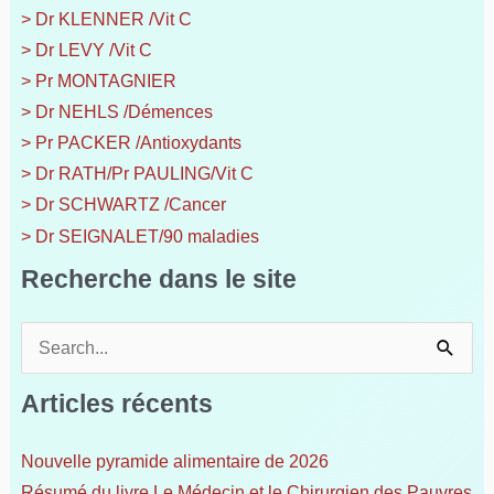
> Dr KLENNER /Vit C
> Dr LEVY /Vit C
> Pr MONTAGNIER
> Dr NEHLS /Démences
> Pr PACKER /Antioxydants
> Dr RATH/Pr PAULING/Vit C
> Dr SCHWARTZ /Cancer
> Dr SEIGNALET/90 maladies
Recherche dans le site
R
e
c
Articles récents
h
e
Nouvelle pyramide alimentaire de 2026
r
Résumé du livre Le Médecin et le Chirurgien des Pauvres
c