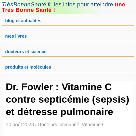
Aller
TrèsBonneSanté.fr
,
les infos pour atteindre
une
au
Très Bonne Santé !
contenu
blog et actualités
mes livres
docteurs et science
produits et molécules
Dr. Fowler : Vitamine C
contre septicémie (sepsis)
et détresse pulmonaire
30 août 2023
/
Docteurs
,
Immunité
,
Vitamine C