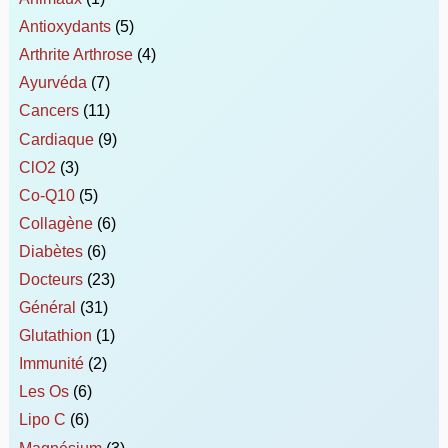
Antioxydants
(5)
Arthrite Arthrose
(4)
Ayurvéda
(7)
Cancers
(11)
Cardiaque
(9)
ClO2
(3)
Co-Q10
(5)
Collagène
(6)
Diabètes
(6)
Docteurs
(23)
Général
(31)
Glutathion
(1)
Immunité
(2)
Les Os
(6)
Lipo C
(6)
Magnésium
(3)