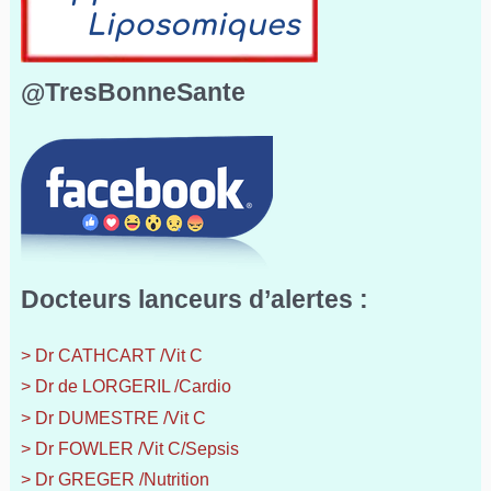
@TresBonneSante
Docteurs lanceurs d’alertes :
> Dr CATHCART /Vit C
> Dr de LORGERIL /Cardio
> Dr DUMESTRE /Vit C
> Dr FOWLER /Vit C/Sepsis
> Dr GREGER /Nutrition