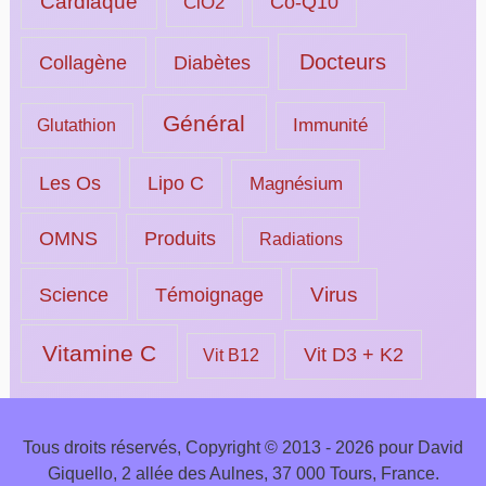
Cardiaque
ClO2
Co-Q10
Docteurs
Collagène
Diabètes
Général
Immunité
Glutathion
Les Os
Lipo C
Magnésium
OMNS
Produits
Radiations
Science
Témoignage
Virus
Vitamine C
Vit D3 + K2
Vit B12
Tous droits réservés, Copyright © 2013 - 2026 pour David
Giquello, 2 allée des Aulnes, 37 000 Tours, France.