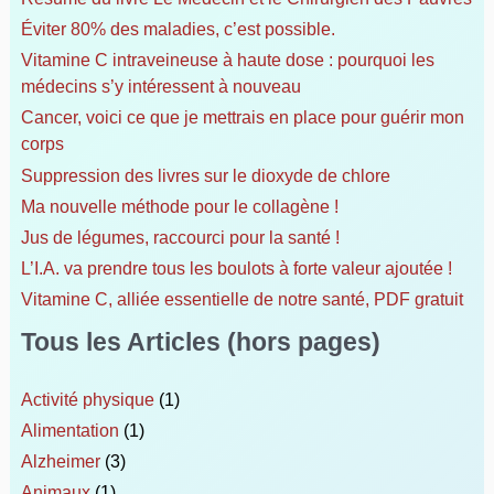
h
Éviter 80% des maladies, c’est possible.
e
Vitamine C intraveineuse à haute dose : pourquoi les
r
médecins s’y intéressent à nouveau
Cancer, voici ce que je mettrais en place pour guérir mon
:
corps
Suppression des livres sur le dioxyde de chlore
Ma nouvelle méthode pour le collagène !
Jus de légumes, raccourci pour la santé !
L’I.A. va prendre tous les boulots à forte valeur ajoutée !
Vitamine C, alliée essentielle de notre santé, PDF gratuit
Tous les Articles (hors pages)
Activité physique
(1)
Alimentation
(1)
Alzheimer
(3)
Animaux
(1)