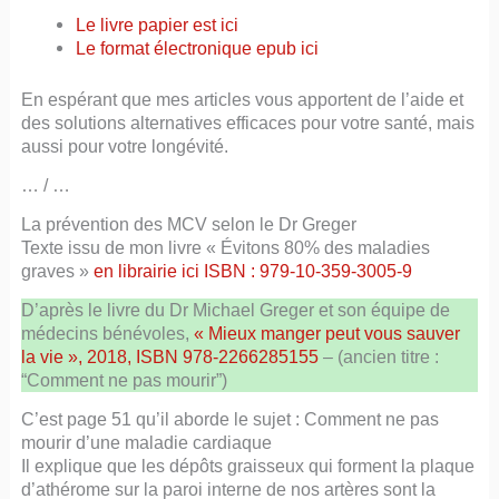
Le livre papier est ici
Le format
électronique
epub ici
En espérant que mes articles vous apportent de l’aide et
des solutions alternatives efficaces pour votre santé, mais
aussi pour votre longévité.
… / …
La prévention des MCV selon le Dr Greger
Texte issu de mon livre « Évitons 80% des maladies
graves »
en librairie ici ISBN : 979-10-359-3005-9
D’après le livre du Dr Michael Greger et son équipe de
médecins bénévoles,
« Mieux manger peut vous sauver
la vie », 2018, ISBN 978-2266285155
– (ancien titre :
“Comment ne pas mourir”)
C’est page 51 qu’il aborde le sujet : Comment ne pas
mourir d’une maladie cardiaque
Il explique que les dépôts graisseux qui forment la plaque
d’athérome sur la paroi interne de nos artères sont la