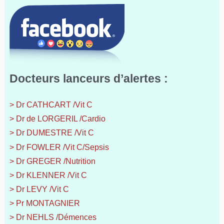
Docteurs lanceurs d’alertes :
> Dr CATHCART /Vit C
> Dr de LORGERIL /Cardio
> Dr DUMESTRE /Vit C
> Dr FOWLER /Vit C/Sepsis
> Dr GREGER /Nutrition
> Dr KLENNER /Vit C
> Dr LEVY /Vit C
> Pr MONTAGNIER
> Dr NEHLS /Démences