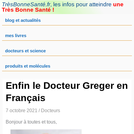
Aller
TrèsBonneSanté.fr
,
les infos pour atteindre
une
au
Très Bonne Santé !
contenu
blog et actualités
mes livres
docteurs et science
produits et molécules
Enfin le Docteur Greger en
Français
7 octobre 2021
/
Docteurs
Bonjour à toutes et tous,