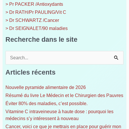
> Pr PACKER /Antioxydants
> Dr RATH/Pr PAULING/Vit C
> Dr SCHWARTZ /Cancer
> Dr SEIGNALET/90 maladies
Recherche dans le site
R
e
c
Articles récents
h
e
Nouvelle pyramide alimentaire de 2026
r
Résumé du livre Le Médecin et le Chirurgien des Pauvres
c
h
Éviter 80% des maladies, c’est possible.
e
Vitamine C intraveineuse à haute dose : pourquoi les
r
médecins s’y intéressent à nouveau
Cancer, voici ce que je mettrais en place pour guérir mon